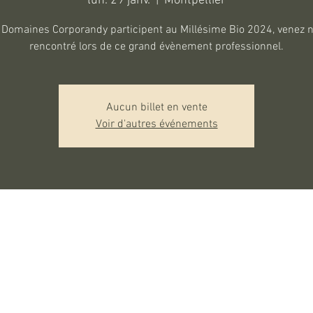
lun. 29 janv.
  |  
Montpellier
 Domaines Corporandy participent au Millésime Bio 2024, venez 
rencontré lors de ce grand évènement professionnel.
Aucun billet en vente
Voir d'autres événements