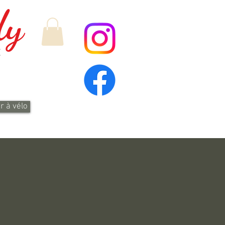
dy
E
r à vélo